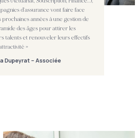
ues (Actuariat, Souscription, Finance…),
pagnies d’assurance vont faire face
s prochaines années à une gestion de
ramide des âges pour attirer les
s talents et renouveler leurs effectifs
attractivité »
ia Dupeyrat – Associée